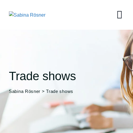
Skip
to
content
Trade shows
Sabina Rösner
>
Trade shows