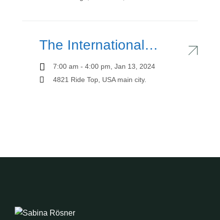
The International
Trade Show SGM
7:00 am - 4:00 pm, Jan 13, 2024
4821 Ride Top, USA main city.